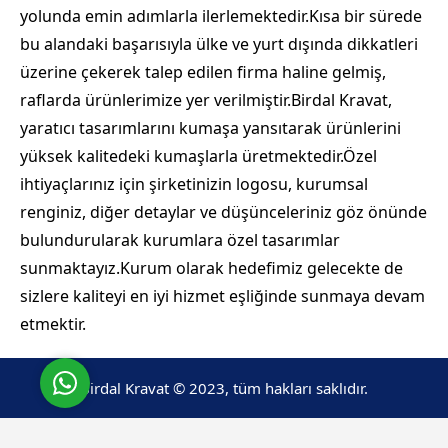
yolunda emin adımlarla ilerlemektedir.Kısa bir sürede
bu alandaki başarısıyla ülke ve yurt dışında dikkatleri
üzerine çekerek talep edilen firma haline gelmiş,
raflarda ürünlerimize yer verilmiştir.Birdal Kravat,
yaratıcı tasarımlarını kumaşa yansıtarak ürünlerini
Birdal Kravat
yüksek kalitedeki kumaşlarla üretmektedir.Özel
ihtiyaçlarınız için şirketinizin logosu, kurumsal
renginiz, diğer detaylar ve düşünceleriniz göz önünde
bulundurularak kurumlara özel tasarımlar
sunmaktayız.Kurum olarak hedefimiz gelecekte de
sizlere kaliteyi en iyi hizmet eşliğinde sunmaya devam
Cevap Yaz
etmektir.
Birdal Kravat © 2023, tüm hakları saklıdır.